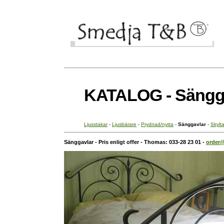
KATALOG - Sängg
Ljusstakar
-
Ljusbärare
-
Prydnad/nytta
-
Sänggavlar
-
Skylt
Sänggavlar - Pris enligt offer -
Thomas: 033-28 23 01 -
order